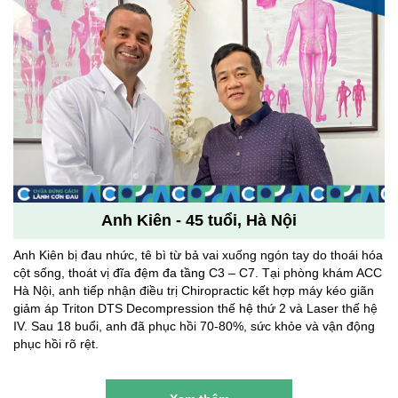
Anh Kiên - 45 tuổi, Hà Nội
Anh Kiên bị đau nhức, tê bì từ bả vai xuống ngón tay do thoái hóa
cột sống, thoát vị đĩa đệm đa tầng C3 – C7. Tại phòng khám ACC
Hà Nội, anh tiếp nhận điều trị Chiropractic kết hợp máy kéo giãn
giảm áp Triton DTS Decompression thế hệ thứ 2 và Laser thế hệ
IV. Sau 18 buổi, anh đã phục hồi 70-80%, sức khỏe và vận động
phục hồi rõ rệt.