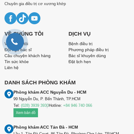
Chuyên gia điều trị cơ xương khớp
VỀ CHÚNG TÔI
DỊCH VỤ
Về chúng tôi
Bệnh điều trị
Đội ngũ bác sĩ
Phương pháp điều trị
Câu chuyện khách hàng
Bác sĩ khuyên dùng
Tin sức khỏe
Đặt lịch hẹn
Liên hệ
DANH SÁCH PHÒNG KHÁM
Phòng khám ACC Nguyễn Du - HCM
99 Nguyễn Du, P. Bến Thành, TP.HCM
Tel:
(028) 3939 3930
Hotline:
+84 946 740 066
Xem bản đồ
Phòng khám ACC Tản Đà - HCM
Lầu 1, Tản Đà Court, 86 Tản Đà, Phường Chợ Lớn, TP.HCM