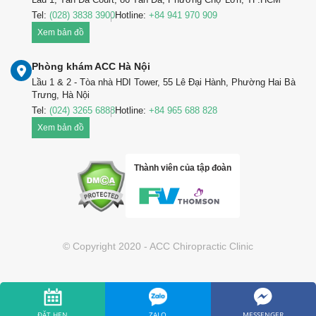
Tel:
(028) 3838 3900
Hotline:
+84 941 970 909
Xem bản đồ
Phòng khám ACC Hà Nội
Lầu 1 & 2 - Tòa nhà HDI Tower, 55 Lê Đại Hành, Phường Hai Bà
Trưng, Hà Nội
Tel:
(024) 3265 6888
Hotline:
+84 965 688 828
Xem bản đồ
Thành viên của tập đoàn
© Copyright 2020 - ACC Chiropractic Clinic
ĐẶT HẸN
ZALO
MESSENGER