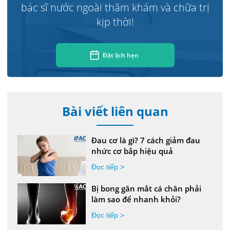
bác sĩ nước ngoài thăm khám và chữa trị
kịp thời!
Đặt lịch hẹn
Bài viết liên quan
Đau cơ là gì? 7 cách giảm đau
nhức cơ bắp hiệu quả
Đọc tiếp >
Bị bong gân mắt cá chân phải
làm sao để nhanh khỏi?
Đọc tiếp >