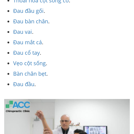
Thoái hóa cột sống cổ
.
Đau đầu gối
.
Đau bàn chân
.
Đau vai
.
Đau mắt cá
.
Đau cổ tay
.
Vẹo cột sống
.
Bàn chân bẹt
.
Đau đầu
.